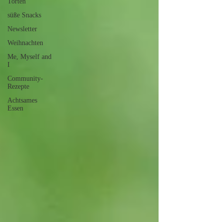
Torten
süße Snacks
Newsletter
Weihnachten
Me, Myself and
I
Community-
Rezepte
Achtsames
Essen