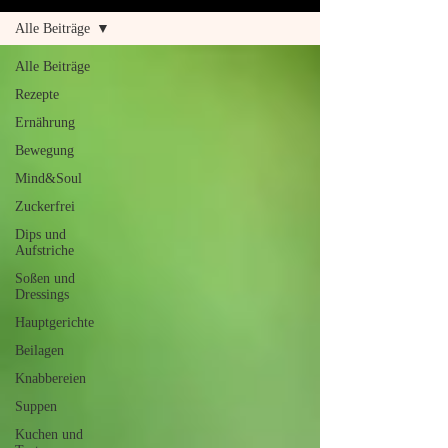
Alle Beiträge
Alle Beiträge
Rezepte
Ernährung
Bewegung
Mind&Soul
Zuckerfrei
Dips und
Aufstriche
Soßen und
Dressings
Hauptgerichte
Beilagen
Knabbereien
Suppen
Kuchen und