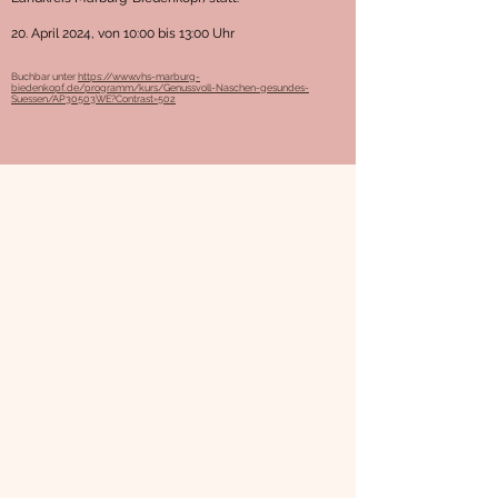
20. April 2024, von 10:00 bis 13:00 Uhr
Buchbar unter
https://www.vhs-marburg-
biedenkopf.de/programm/kurs/Genussvoll-Naschen-gesundes-
Suessen/AP30503WE?Contrast=502