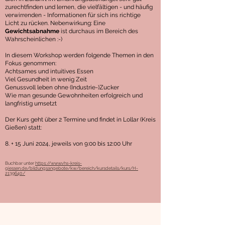
zurechtfinden und lernen, die vielfältigen - und häufig
verwirrenden - Informationen für sich ins richtige
Licht zu rücken
. Nebenwirkung: Eine
Gewichtsabnahme
ist durchaus im Bereich des
Wahrscheinlichen :-)
In diesem Workshop werden folgende Themen in den
Fokus genommen:
Achtsames und intuitives Essen
Viel Gesundheit in wenig Zeit
Genussvoll leben ohne (Industrie-)Zucker
Wie man gesunde Gewohnheiten erfolgreich und
langfristig umsetzt
Der Kurs geht über 2 Termine
und findet in Lollar (Kreis
Gießen) statt
:
8. + 15 Juni 2024, jeweils von 9:00 bis 12:00 Uhr
Buchbar unter
https://www.vhs-kreis-
giessen.de/bildungsangebote/kw/bereich/kursdetails/kurs/H-
2139640/