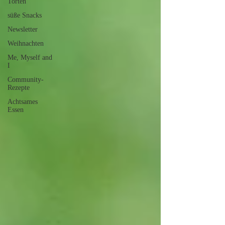
Torten
süße Snacks
Newsletter
Weihnachten
Me, Myself and
I
Community-
Rezepte
Achtsames
Essen