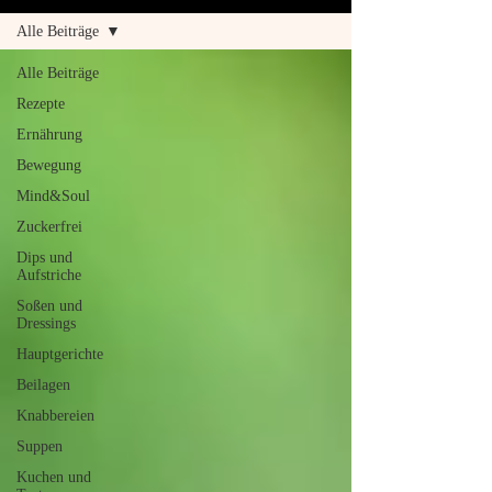
Alle Beiträge
Alle Beiträge
Rezepte
Ernährung
Bewegung
Mind&Soul
Zuckerfrei
Dips und
Aufstriche
Soßen und
Dressings
Hauptgerichte
Beilagen
Knabbereien
Suppen
Kuchen und