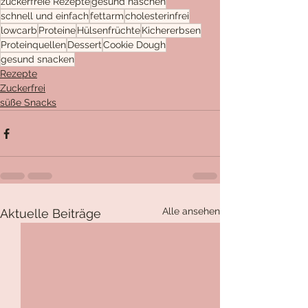
zuckerfreie Rezepte
gesund naschen
schnell und einfach
fettarm
cholesterinfrei
lowcarb
Proteine
Hülsenfrüchte
Kichererbsen
Proteinquellen
Dessert
Cookie Dough
gesund snacken
Rezepte
Zuckerfrei
süße Snacks
Alle ansehen
Aktuelle Beiträge