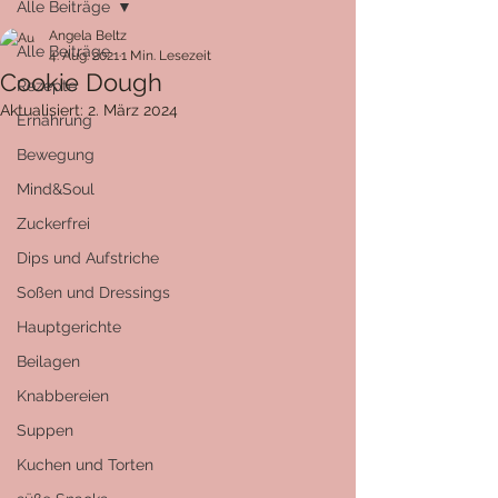
Alle Beiträge
Angela Beltz
Alle Beiträge
4. Aug. 2021
1 Min. Lesezeit
Cookie Dough
Rezepte
Aktualisiert:
2. März 2024
Ernährung
Bewegung
Mind&Soul
Zuckerfrei
Dips und Aufstriche
Soßen und Dressings
Hauptgerichte
Beilagen
Knabbereien
Suppen
Kuchen und Torten