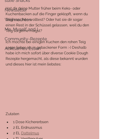
süße Snacks
Hat dir deine Mutter früher beim Keks- oder 
Newsletter
Kuchenbacken auf die Finger geklopft, wenn du 
Weihnachten
Teig naschen wolltest? Oder hat sie dir sogar 
einen Rest in der Schüssel gelassen, weil du den 
Me, Myself and I
Teig so gerne magst?
Community-Rezepte
Ich mochte bei einigen Kuchen den rohen Teig 
sogar lieber als in gebackener Form :-) Deshalb 
Achtsames Essen
habe ich mich sofort über diverse Cookie Dough 
Rezepte hergemacht, als diese bekannt wurden 
und dieses hier ist mein liebstes:
Zutaten
1 Dose Kichererbsen
2 EL Erdnussmus
2 EL 
Dattelmus
1 TL Vanillepulver