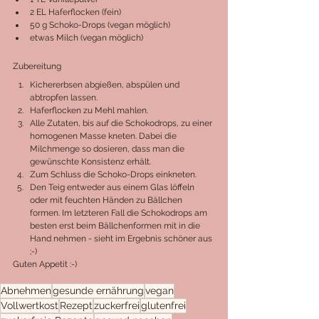
2 EL Haferflocken (fein)
50 g Schoko-Drops (vegan möglich)
etwas Milch (vegan möglich)
Zubereitung
Kichererbsen abgießen, abspülen und 
abtropfen lassen.
Haferflocken zu Mehl mahlen.
Alle Zutaten, bis auf die Schokodrops, zu einer 
homogenen Masse kneten. Dabei die 
Milchmenge so dosieren, dass man die 
gewünschte Konsistenz erhält.
Zum Schluss die Schoko-Drops einkneten.
Den Teig entweder aus einem Glas löffeln 
oder mit feuchten Händen zu Bällchen 
formen. Im letzteren Fall die Schokodrops am 
besten erst beim Bällchenformen mit in die 
Hand nehmen - sieht im Ergebnis schöner aus 
;-)
Guten Appetit :-)
Abnehmen
gesunde ernährung
vegan
Vollwertkost
Rezept
zuckerfrei
glutenfrei