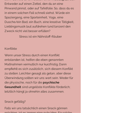
Entweder auf einen Zettel, den du an eine 
Pinwand pinnst, oder auf Tafelfolie. So, dass du es 
in einem solchen Fall schnell siehst. Würde ein 
Spaziergang, eine Sporteinheit, Yoga, eine 
Dusche/ein Bad, ein Buch, eine kreative Tätigkeit, 
Lieblingsmusik laut aufdrehen (und tanzen) den 
Zweck nicht viel besser erfüllen?
Stress ist ein Nährstoff-Räuber
Konflikte
Wenn unser Stress durch einen Konflikt 
entstanden ist, helfen die eben genannten 
Maßnahmen vermutlich nur kurzfristig. Dann 
empfiehlt es sich zusätzlich, sich diesem Konflikt 
zu stellen. Leichter gesagt als getan, aber diese 
Überwindung sollten wir uns wert sein. Weder für 
die physische, noch für die 
psychische 
Gesundheit 
sind ungelöste Konflikte förderlich; 
letztlich hängt ja ohnehin alles zusammen.
Snack gefällig?
Falls wir uns tatsächlich einen Snack gönnen 
möchten, ist es immer eine gute Idee, für solche 