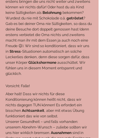
erstens bringen die uns nicht weiter und zweitens 
können wir nichts dafür! Oder hast du als Kind 
keine Süßigkeiten als 
Belohnung 
bekommen? 
Wurdest du nie mit Schokolade o.ä. 
getröstet
? 
Gab es bei deiner Oma nie Süßigkeiten, so dass du 
deine Besuche dort doppelt genossen hast (denn 
erstens verbietet die Oma nichts und zweitens 
macht man ihr mit dem Essen ja auch noch eine 
Freude 😉). Wir sind so konditioniert, dass wir uns 
in 
Stress
-Situationen automatisch an solche 
Leckerlies denken, denn diese sorgen dafür, dass 
unser Körper 
Glückshormone 
ausschüttet. Wir 
fühlen uns in diesem Moment entspannt und 
glücklich.
Vorsicht: Falle!
Aber halt! Dass wir nichts für diese 
Konditionierung können heißt nicht, dass wir 
nichts dagegen TUN können! Es erfordert ein 
bisschen 
Achtsamkeit
, aber mit etwas Übung 
funktioniert das wie von selbst.
Unserer Gesundheit – und falls vorhanden: 
unserem Abnehm-Wunsch – zuliebe sollten wir 
uns hier wirklich bremsen. 
Ausnahmen 
sind in 