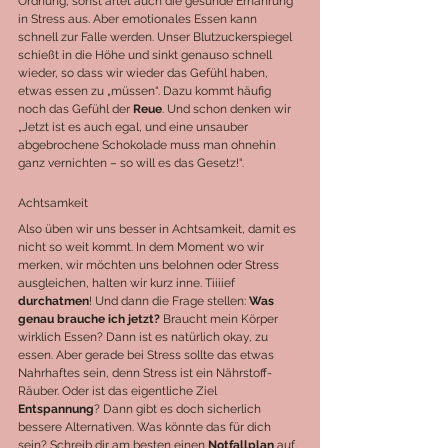
Ordnung, sonst artet auch die gesunde Ernährung 
in Stress aus. Aber emotionales Essen kann 
schnell zur Falle werden. Unser Blutzuckerspiegel 
schießt in die Höhe und sinkt genauso schnell 
wieder, so dass wir wieder das Gefühl haben, 
etwas essen zu „müssen“. Dazu kommt häufig 
noch das Gefühl der 
Reue
. Und schon denken wir 
„Jetzt ist es auch egal, und eine unsauber 
abgebrochene Schokolade muss man ohnehin 
ganz vernichten – so will es das Gesetz!“. 
Achtsamkeit
Also üben wir uns besser in Achtsamkeit, damit es 
nicht so weit kommt. In dem Moment wo wir 
merken, wir möchten uns belohnen oder Stress 
ausgleichen, halten wir kurz inne. Tiiiief 
durchatmen
! Und dann die Frage stellen: 
Was 
genau brauche ich jetzt?
 Braucht mein Körper 
wirklich Essen? Dann ist es natürlich okay, zu 
essen. Aber gerade bei Stress sollte das etwas 
Nahrhaftes sein, denn Stress ist ein Nährstoff-
Räuber. Oder ist das eigentliche Ziel 
Entspannung
? Dann gibt es doch sicherlich 
bessere Alternativen. Was könnte das für dich 
sein? Schreib dir am besten einen 
Notfallplan 
auf. 