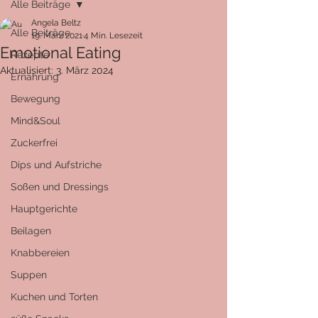
Alle Beiträge
Angela Beltz
Alle Beiträge
19. März 2021
4 Min. Lesezeit
Emotional Eating
Rezepte
Aktualisiert:
3. März 2024
Ernährung
Bewegung
Mind&Soul
Zuckerfrei
Dips und Aufstriche
Soßen und Dressings
Hauptgerichte
Beilagen
Knabbereien
Suppen
Kuchen und Torten