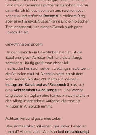
Fälle etwas Gesundes griffbereit zu haben. Hierfür 
sammle ich für euch so nach und nach ein paar 
schnelle und einfache 
Rezepte 
in meinem Blog, 
aber eine Handvoll Nüsse/Kerne und ein bisschen 
Trockenobst erfüllen diesen Zweck auch ganz 
unkompliziert. 
Gewohnheiten ändern
Da der Mensch ein Gewohnheitstier ist, ist die 
Etablierung von Achtsamkeit für viele anfangs 
schwierig. Häufig greift man ohne viel 
nachzudenken nach seinem Lieblingssnack, wenn 
die Situation akut ist. Deshalb biete ich ab dem 
kommenden Montag (22. März) auf meinem 
Instagram-Kanal und auf Facebook
 (Links s.u.) 
eine 
Achtsamkeits-Challenge
 an. Eine Woche 
lang stelle ich täglich eine kleine, wirklich leicht in 
den Alltag integrierbare Aufgabe, die max. 10 
Minuten in Anspruch nimmt.
Achtsamkeit und gesundes Leben
Was Achtsamkeit mit einem gesunden Leben zu 
tun hat? Absolut alles! Achtsamkeit 
entschleunigt 