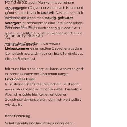
süße Snacks
Kennst du das auch: Man kommt von einem 
anstrengenden Tag an der Arbeit nach Hause und 
Newsletter
gönnt sich erstmal ein 
Leckerli
. Das hat man sich 
Weihnachten
verdient! Und wenn man 
traurig, gefrustet, 
verärgert
 ist, schmeckt so eine Tafel Schokolade 
Me, Myself and I
oder eine Tüte Chips doch richtig gut, oder? Aus 
vielen Fernsehfilmen/-serien kennen wir das Bild 
Community-Rezepte
der
weinenden Darstellerin, die wegen 
Achtsames Essen
Liebeskummer 
einen großen Eisbecher aus dem 
Gefrierfach holt und mit einem Esslöffel direkt aus 
diesem Becher isst.
Ich muss hier nicht lange erklären, worum es geht; 
du ahnst es durch die Überschrift längst: 
Emotionales Essen
(= Frustessen) ist für die Gesundheit – erst recht, 
wenn man abnehmen möchte – eher  hinderlich. 
Aber ich möchte hier keinen erhobenen 
Zeigefinger demonstrieren, denn ich weiß selbst, 
wie das ist.
Konditionierung
Schuldgefühle sind hier völlig unnötig, denn 