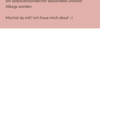
ein selbstverständlicher Bestandteil unseres 
Alltags werden.
Machst du mit? Ich freue mich drauf :-)
Abnehmen
gesunde ernährung
gesund naschen
Gute Vorsätze
Mindset
Veränderung
achtsamkeit
achtsam
soulfood
comfort food
emotionales essen
emotional eating
entspannung
frustessen
konflikte
Ernährung
Mind&Soul
Alle ansehen
Aktuelle Beiträge