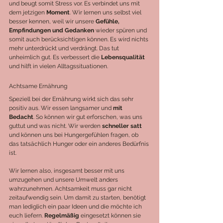
und beugt somit Stress vor. Es verbindet uns mit 
dem jetzigen 
Moment
. Wir lernen uns selbst viel 
besser kennen, weil wir unsere 
Gefühle, 
Empfindungen und Gedanken 
wieder spüren und 
somit auch berücksichtigen können. Es wird nichts 
mehr unterdrückt und verdrängt. Das tut 
unheimlich gut. Es verbessert die 
Lebensqualität 
und hilft in vielen Alltagssituationen. 
Achtsame Ernährung
Speziell bei der Ernährung wirkt sich das sehr 
positiv aus. Wir essen langsamer und 
mit 
Bedacht
. So können wir gut erforschen, was uns 
guttut und was nicht. Wir werden 
schneller satt
und können uns bei Hungergefühlen fragen, ob 
das tatsächlich Hunger oder ein anderes Bedürfnis 
ist.  
Wir lernen also, insgesamt besser mit uns 
umzugehen und unsere Umwelt anders 
wahrzunehmen. Achtsamkeit muss gar nicht 
zeitaufwendig sein. Um damit zu starten, benötigt 
man lediglich ein paar Ideen und die möchte ich 
euch liefern. 
Regelmäßig 
eingesetzt können sie 