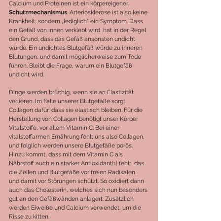
Calcium und Proteinen ist ein körpereigener 
Schutzmechanismus
. Arteriosklerose ist also keine 
Krankheit, sondern „lediglich“ ein Symptom. Dass 
ein Gefäß von innen verklebt wird, hat in der Regel 
den Grund, dass das Gefäß ansonsten undicht 
würde. Ein undichtes Blutgefäß würde zu inneren 
Blutungen, und damit möglicherweise zum Tode 
führen. Bleibt die Frage, warum ein Blutgefäß 
undicht wird.
Dinge werden brüchig, wenn sie an Elastizität 
verlieren. Im Falle unserer Blutgefäße sorgt 
Collagen dafür, dass sie elastisch bleiben. Für die 
Herstellung von Collagen benötigt unser Körper 
Vitalstoffe, vor allem Vitamin C. Bei einer 
vitalstoffarmen Ernährung fehlt uns also Collagen, 
und folglich werden unsere Blutgefäße porös. 
Hinzu kommt, dass mit dem Vitamin C als 
Nährstoff auch ein starker Antioxidant
[1]
 fehlt, das 
die Zellen und Blutgefäße vor freien Radikalen, 
und damit vor Störungen schützt. So oxidiert dann 
auch das Cholesterin, welches sich nun besonders 
gut an den Gefäßwänden anlagert. Zusätzlich 
werden Eiweiße und Calcium verwendet, um die 
Risse zu kitten.