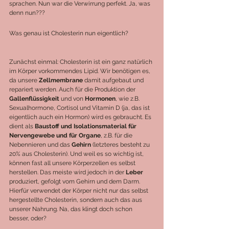
sprachen. Nun war die Verwirrung perfekt. Ja, was 
denn nun???
Was genau ist Cholesterin nun eigentlich?
Zunächst einmal: Cholesterin ist ein ganz natürlich 
im Körper vorkommendes Lipid. Wir benötigen es, 
da unsere 
Zellmembrane 
damit aufgebaut und 
repariert werden. Auch für die Produktion der 
Gallenflüssigkeit 
und von 
Hormonen
, wie z.B. 
Sexualhormone, Cortisol und Vitamin D (ja, das ist 
eigentlich auch ein Hormon) wird es gebraucht. Es 
dient als 
Baustoff und Isolationsmaterial für 
Nervengewebe und für Organe
, z.B. für die 
Nebennieren und das 
Gehirn 
(letzteres besteht zu 
20% aus Cholesterin). Und weil es so wichtig ist, 
können fast all unsere Körperzellen es selbst 
herstellen. Das meiste wird jedoch in der 
Leber 
produziert, gefolgt vom Gehirn und dem Darm.
Hierfür verwendet der Körper nicht nur das selbst 
hergestellte Cholesterin, sondern auch das aus 
unserer Nahrung. Na, das klingt doch schon 
besser, oder?