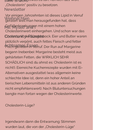
süße Snacks
„Cholesterin“ positiv zu besetzen.
Newsletter
Vor einigen Jahrzehnten ist dieses Lipid in Verruf 
Weihnachten
geraten weil man herausgefunden hat, dass 
Gefäßerkrankungen mit einem hohen 
Me, Myself and I
Cholesterinwert einhergehen. Und schon war das 
Community-Rezepte
Cholesterin der Sündenbock. Eier und Butter waren 
plötzlich verpönt, auch fettes Fleisch und fetter 
Achtsames Essen
Fisch gerieten in Verruf. Der Run auf Margarine 
begann (nebenbei: Margarine besteht meist aus 
gehärteten Fetten, die WIRKLICH SEHR 
SCHÄDLICH sind; du ahnst es: Cholesterin ist es 
nicht!). Eierreiche Kuchenrezepte wurden mit Ei-
Alternativen ausgestattet (was allgemein keine 
schlechte Idee ist, denn ein hoher Anteil an 
tierischen Lebensmitteln ist aus anderen Gründen 
nicht empfehlenswert). Nach Blutuntersuchungen 
bangte man fortan wegen der Cholesterinwerte.
Cholesterin-Lüge?
Irgendwann dann die Entwarnung: Stimmen 
wurden laut, die von der „Cholesterin-Lüge“ 