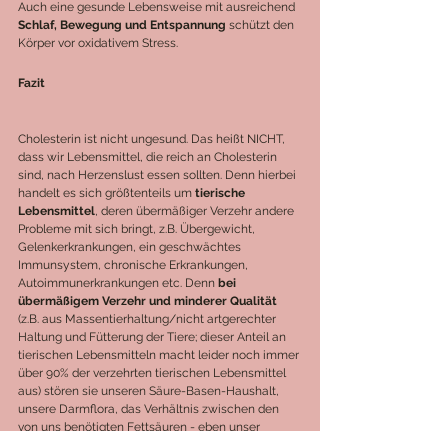
Auch eine gesunde Lebensweise mit ausreichend 
Schlaf, Bewegung und Entspannung
 schützt den 
Körper vor oxidativem Stress. 
Fazit
Cholesterin ist nicht ungesund. Das heißt NICHT, 
dass wir Lebensmittel, die reich an Cholesterin 
sind, nach Herzenslust essen sollten. Denn hierbei 
handelt es sich größtenteils um 
tierische 
Lebensmittel
, deren übermäßiger Verzehr andere 
Probleme mit sich bringt, z.B. Übergewicht, 
Gelenkerkrankungen, ein geschwächtes 
Immunsystem, chronische Erkrankungen, 
Autoimmunerkrankungen etc. Denn 
bei 
übermäßigem Verzehr und minderer Qualität 
(z.B. aus Massentierhaltung/nicht artgerechter 
Haltung und Fütterung der Tiere; dieser Anteil an 
tierischen Lebensmitteln macht leider noch immer 
über 90% der verzehrten tierischen Lebensmittel 
aus)
stören sie unseren Säure-Basen-Haushalt, 
unsere Darmflora, das Verhältnis zwischen den 
von uns benötigten Fettsäuren - eben unser 
ganzes Gleichgewicht (Homöostase) empfindlich. 