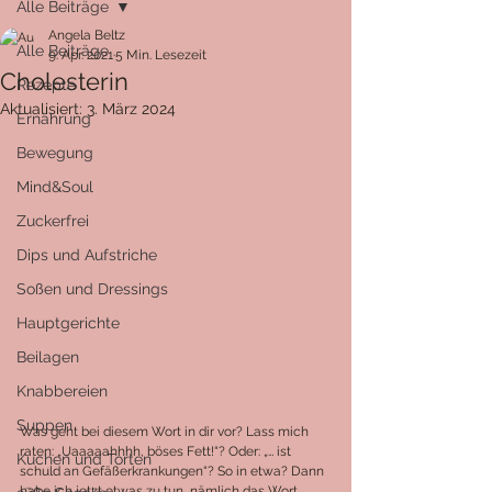
Alle Beiträge
Angela Beltz
Alle Beiträge
9. Apr. 2021
5 Min. Lesezeit
Cholesterin
Rezepte
Aktualisiert:
3. März 2024
Ernährung
Bewegung
Mind&Soul
Zuckerfrei
Dips und Aufstriche
Soßen und Dressings
Hauptgerichte
Beilagen
Knabbereien
Suppen
Was geht bei diesem Wort in dir vor? Lass mich 
raten: „Uaaaaahhhh, böses Fett!“? Oder: „… ist 
Kuchen und Torten
schuld an Gefäßerkrankungen“? So in etwa? Dann 
habe ich jetzt etwas zu tun, nämlich das Wort 