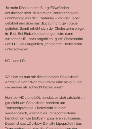
Je mehr Risse an den Blutgefäßwänden 
entstanden sind, desto mehr Cholesterin wird – 
unabhängig von der Ernährung – von der Leber 
gebildet und über das Blut zur richtigen Stelle 
geliefert. Somit erhöht sich der Cholesterinspiegel 
im Blut. Bei Blutuntersuchungen wird dann 
zwischen HDL (das angeblich „gute“ Cholesterin) 
und LDL (das angeblich „schlechte“ Cholesterin) 
unterschieden.
HDL und LDL
Was hat es nun mit diesen beiden Cholesterin-
Arten auf sich? Warum wird die eine als gut und 
die andere als schlecht bezeichnet?
Nun, bei HDL und LDL handelt es sich tatsächlich 
gar nicht um Cholesterin, sondern um 
Transportproteine. Cholesterin ist nicht 
wasserlöslich, weshalb es Transportproteine 
benötigt, um die Blutbahn passieren zu können. 
Dabei ist das LDL (Low Density Lipoprotein) das 
Transportprotein, das das Cholesterin von der 