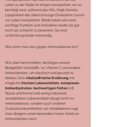
Leber zu der Stelle im Körper transportiert, wo es 
benötigt wird, während das HDL (High Density 
Lipoprotein) das überschüssige Cholesterin zurück 
zur Leber transportiert. Beide haben also eine 
wichtige Funktion und sind daher weder als gut 
noch als schlecht zu bewerten. Sie sind 
schlichtweg beide notwendig.
Was kann man also gegen Arteriosklerose tun?
Wie oben beschrieben, benötigen unsere 
Blutgefäße Vitalstoffe, v.a. Vitamin C und andere 
Antioxidantien, um elastisch und gesund zu 
bleiben. Eine 
vitalstoffreiche Ernährung
 mit 
möglichst 
frischen Lebensmitteln
, 
komplexen 
Kohlenhydraten, hochwertigen Fetten
 (z.B. 
Nüsse und Kerne) und wenig industriell 
verarbeiteten Lebensmitteln beugt nicht nur 
Arteriosklerose, sondern auch anderen 
Zivilisationskrankheiten vor. Heidelbeeren sagt 
man übrigens einen besonders hohen Anteil an 
Antioxidantien nach.