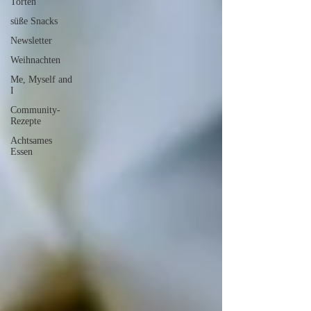
Torten
süße Snacks
Newsletter
Weihnachten
Me, Myself and
I
Community-
Rezepte
Achtsames
Essen