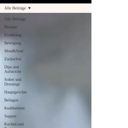
Alle Beiträge
Alle Beiträge
Rezepte
Ernährung
Bewegung
Mind&Soul
Zuckerfrei
Dips und
Aufstriche
Soßen und
Dressings
Hauptgerichte
Beilagen
Knabbereien
Suppen
Kuchen und