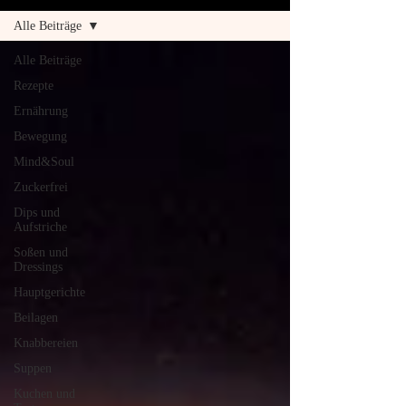
Alle Beiträge
Alle Beiträge
Rezepte
Ernährung
Bewegung
Mind&Soul
Zuckerfrei
Dips und
Aufstriche
Soßen und
Dressings
Hauptgerichte
Beilagen
Knabbereien
Suppen
Kuchen und