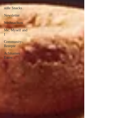
Torten
süße Snacks
Newsletter
Weihnachten
Me, Myself and
I
Community-
Rezepte
Achtsames
Essen