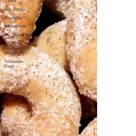
Torten
süße Snacks
Newsletter
Weihnachten
Me, Myself and
I
Community-
Rezepte
Achtsames
Essen