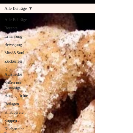
Alle Beiträge
Alle Beiträge
Rezepte
Ernährung
Bewegung
Mind&Soul
Zuckerfrei
Dips und
Aufstriche
Soßen und
Dressings
Hauptgerichte
Beilagen
Knabbereien
Suppen
Kuchen und