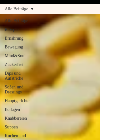
Alle Beiträge
Alle Beiträge
Rezepte
Ernährung
Bewegung
Mind&Soul
Zuckerfrei
Dips und
Aufstriche
Soßen und
Dressings
Hauptgerichte
Beilagen
Knabbereien
Suppen
Kuchen und