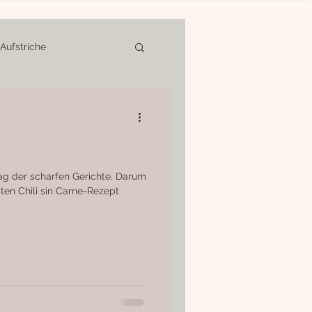
Aufstriche
und Torten
Achtsames Essen
Tag der scharfen Gerichte. Darum
ten Chili sin Carne-Rezept