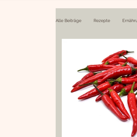
Alle Beiträge
Rezepte
Ernähr
Soßen und Dressings
Hauptg
süße Snacks
Newsletter