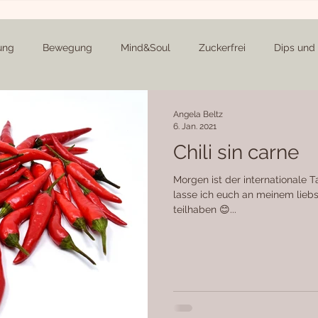
ung
Bewegung
Mind&Soul
Zuckerfrei
Dips und 
erichte
Beilagen
Knabbereien
Suppen
Kuchen 
Angela Beltz
6. Jan. 2021
Chili sin carne
Weihnachten
Me, Myself and I
Community-Rezepte
Morgen ist der internationale 
lasse ich euch an meinem liebs
teilhaben 😊...