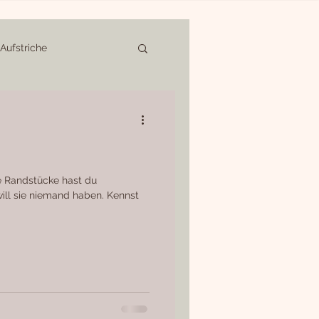
Aufstriche
und Torten
Achtsames Essen
ie Randstücke hast du
ill sie niemand haben. Kennst