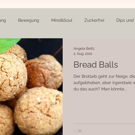
ung
Bewegung
Mind&Soul
Zuckerfrei
Dips und 
erichte
Beilagen
Knabbereien
Suppen
Kuchen 
Angela Beltz
2. Aug. 2021
Bread Balls
Weihnachten
Me, Myself and I
Community-Rezepte
Der Brotlaib geht zur Neige, d
aufgebhoben, aber irgendwie w
du das auch? Man könnte...