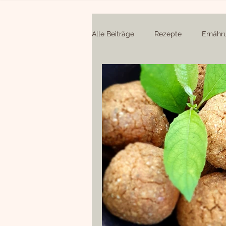
Alle Beiträge
Rezepte
Ernähr
Soßen und Dressings
Hauptg
süße Snacks
Newsletter