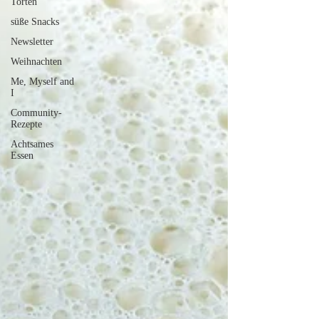
Torten
süße Snacks
Newsletter
Weihnachten
Me, Myself and
I
Community-
Rezepte
Achtsames
Essen