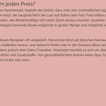
um jeden Preis?
iner Kalorienzahl, besteht die Gefahr, dass man den mutmaßlichen täg
n nutzt, die hauptsächlich die Lust auf Süßes oder Fast Food stillen s
edien, wie Abnehmwillige sich einen Sport daraus machen, opulente un
riegeln benannte Bowls möglichst in großer Menge und möglichst k
diesen Rezepten oft vergeblich. Manchmal blitzt ein bisschen Gemüs
ufläufen heraus, und vielleicht findet man in der Snickers-Bowl tats
dann jedoch eher Deko-Charakter. Ansonsten handelt es sich um übe
sfette und Zusatzstoffe. Von gesundheitlichem Nutzen keine Spur. 
 lecker sein kann ...