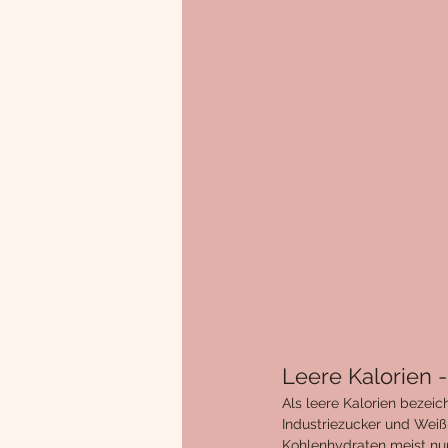
Leere Kalorien 
Als leere Kalorien bezeic
Industriezucker und Weiß
Kohlenhydraten meist nur 