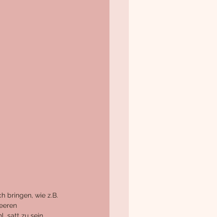
ch bringen, wie z.B. 
eeren 
 satt zu sein. 