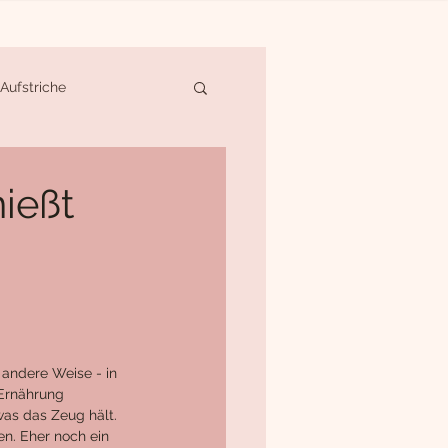
Aufstriche
und Torten
ießt
Achtsames Essen
r andere Weise - in 
 Ernährung 
was das Zeug hält. 
n. Eher noch ein 