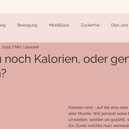
ung
Bewegung
Mind&Soul
Zuckerfrei
Dips und 
n. 2022
7 Min. Lesezeit
erichte
Beilagen
Knabbereien
Suppen
Kuchen 
u noch Kalorien, oder gen
n?
Weihnachten
Me, Myself and I
Community-Rezepte
Kalorien sind - auf die eine ode
aller Munde. Will jemand seine
umstellen, werden sie gezählt, 
Ein Zuviel möchte man vermeide