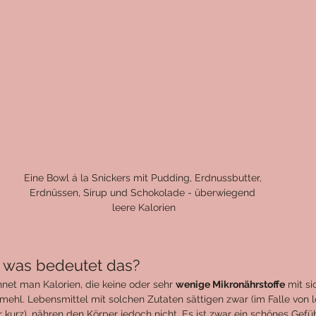
Eine Bowl á la Snickers mit Pudding, Erdnussbutter, 
Erdnüssen, Sirup und Schokolade - überwiegend 
leere Kalorien
- was bedeutet das?
hnet man Kalorien, die keine oder sehr 
wenige Mikronährstoffe
 mit si
mehl. Lebensmittel mit solchen Zutaten sättigen zwar (im Falle von l
kurz), nähren den Körper jedoch nicht. Es ist zwar ein schönes Gefühl,