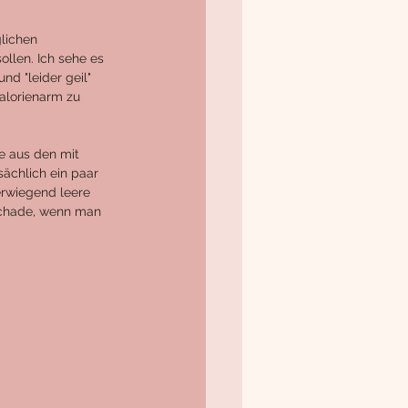
lichen 
ollen. Ich sehe es 
d "leider geil" 
alorienarm zu 
e aus den mit 
ächlich ein paar 
rwiegend leere 
Schade, wenn man 