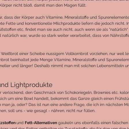
örper nicht bloß, damit man den Magen füllt. 
ür, dass der Körper auch Vitamine, Mineralstoffe und Spurenelemente 
te Fette und konventionelle Milchprodukte liefern die jedoch nicht. I
üßstoffen etc. findet man sie auch nicht, auch wenn sie als "natürlich"
natürlich war, wurde so stark weiter verarbeitet, dass von Nährstoffe
Weißbrot einer Scheibe nussigem Vollkornbrot vorziehen, nur weil le
rnbrot beinhaltet jede Menge Vitamine, Mineralstoffe und Spureneleme
schneller und länger! Deshalb nimmt man mit solchen Lebensmitteln un
und Lightprodukte
ehr verlockend, den Geschmack von Schokoriegeln, Brownies etc. kalo
ich um eine Bowl handelt, bekommt das Ganze gleich einen Frühstü
 man ja, oder? Das ist nun eine andere Frage, die ich im nächsten M
n, soll uns - wie gesagt - nähren, nicht nur füllen. 
zstoffen 
und 
Fett-Alternativen
 gaukeln uns ebenfalls einen falschen
uckers und des Fettes enthalten sie Zusatzstoffe, die für den von den 