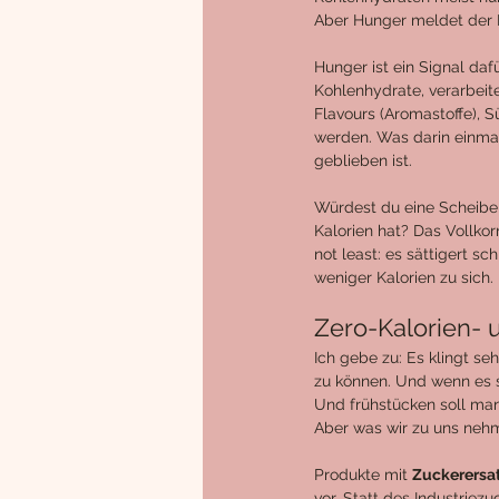
Aber Hunger meldet der K
Hunger ist ein Signal daf
Kohlenhydrate, verarbeite
Flavours (Aromastoffe), S
werden. Was darin einmal 
geblieben ist.
Würdest du eine Scheibe 
Kalorien hat? Das Vollko
not least: es sättigert 
weniger Kalorien zu sich.
Zero-Kalorien- 
Ich gebe zu: Es klingt s
zu können. Und wenn es s
Und frühstücken soll man
Aber was wir zu uns nehme
Produkte mit 
Zuckerersat
vor. Statt des Industriez