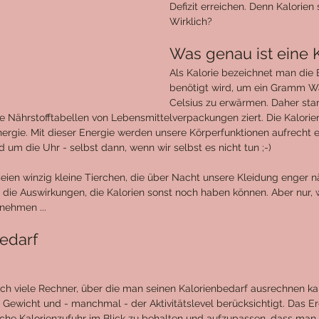
Defizit erreichen. Denn Kalorien 
Wirklich?
Was genau ist eine K
Als Kalorie bezeichnet man die
benötigt wird, um ein Gramm W
Celsius zu erwärmen. Daher st
die Nährstofftabellen von Lebensmittelverpackungen ziert. Die Kalori
nergie. Mit dieser Energie werden unsere Körperfunktionen aufrecht e
d um die Uhr - selbst dann, wenn wir selbst es nicht tun ;-)
eien winzig kleine Tierchen, die über Nacht unsere Kleidung enger nä
f die Auswirkungen, die Kalorien sonst noch haben können. Aber nur, 
 nehmen ...
edarf
h viele Rechner, über die man seinen Kalorienbedarf ausrechnen ka
 Gewicht und - manchmal - der Aktivitätslevel berücksichtigt. Das E
che Kalorienzufuhr im Blick zu behalten und aufzupassen, dass man 