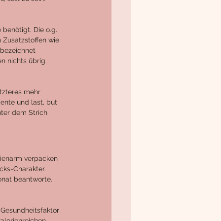
benötigt. Die o.g. 
n Zusatzstoffen wie 
 bezeichnet 
n nichts übrig 
tzteres mehr 
nte und last, but 
ter dem Strich 
rienarm verpacken 
cks-Charakter. 
onat beantworte. 
 Gesundheitsfaktor 
kalorienreichen 