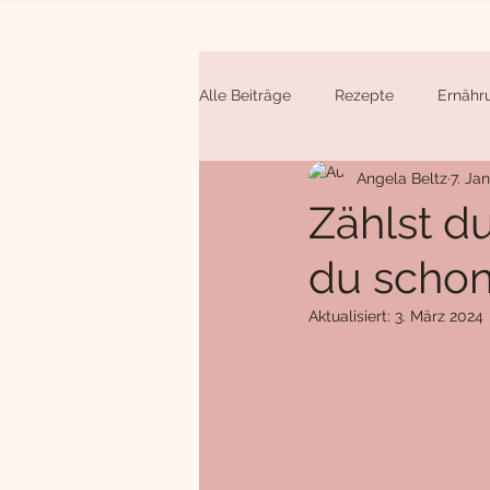
Alle Beiträge
Rezepte
Ernähr
Angela Beltz
7. Ja
Soßen und Dressings
Hauptg
Zählst d
du scho
süße Snacks
Newsletter
Aktualisiert:
3. März 2024