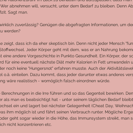
. Wer abnehmen will, versucht, unter dem Bedarf zu bleiben. Denn
izit. Sagt man. 
irklich zuverlässig? Genügen die abgefragten Informationen, um der 
zu werden?
e zeigt, dass ich da eher skeptisch bin. Denn nicht jeder Mensch "funkt
Stoffwechsel. Jeder Körper geht mit dem, was er an Nahrung bekomm
t eine andere Vorgeschichte in Punkto Gesundheit. Ein Körper, der sc
d für eine eventuell nächste Diät mehr Kalorien in Fett umwandeln u
der noch keine "Hungersnot" erfahren musste. Auch der Aktivitätslevel 
l o.ä. einteilen. Dazu kommt, dass jeder darunter etwas anderes vers
g wäre realistisch - womöglich falsch einordnen würde. 
Berechnungen in die Irre führen und so das Gegenteil bewirken. De
er als man es beabsichtigt hat - unter seinem täglichen Bedarf bleibt
chsel ein und lagert bei nächster Gelegenheit (Cheat Day, Weihnacht
was ihm möglich ist und fährt seinen Verbrauch runter. Mögliche Erge
oder geht sogar wieder in die Höhe, das Immunsystem streikt, man sc
ich nicht konzentrieren etc.