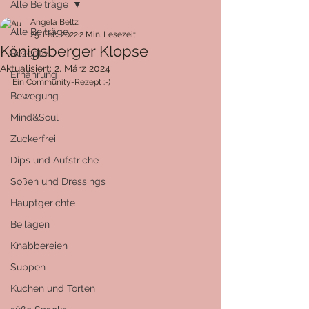
Alle Beiträge
Angela Beltz
Alle Beiträge
25. Feb. 2022
2 Min. Lesezeit
Königsberger Klopse
Rezepte
Aktualisiert:
2. März 2024
Ernährung
Ein Community-Rezept :-)
Bewegung
Mind&Soul
Zuckerfrei
Dips und Aufstriche
Soßen und Dressings
Hauptgerichte
Beilagen
Knabbereien
Suppen
Kuchen und Torten