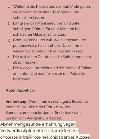
Während die Klopse und die Kartoffeln garen: 
die Margarine in einen Topf geben und 
schmelzen lassen.
Langsam das Mehl einrühren und unter 
ständigem Rühren für ca. 2 Minuten bei 
schwacher Hitze anschwitzen.
Gemüsebrühe und evtl. Wein langsam und 
portionsweise hineinrühren. Dabei immer 
wieder zwischendurch aufkochen lassen. 
Die restlichen Zutaten in die Soße rühren und 
abschmecken.
Die Klopse, Kartoffeln und die Soße auf Tellern 
anrichten und nach Wunsch mit Petersilie 
bestreuen.
Guten Appetit :-)
Anmerkung: 
Wenn man es nicht ganz fleischlos 
möchte: Die Hälfte des Tofus bzw. des 
Sonnenblumenhacks durch Rinderhack (am 
besten vom Weiderind) ersetzen.
Abnehmen
gesunde ernährung
vegan
Vollwertkost
glutenfrei
fettarm
Gemüse
cholesterinfrei
Proteine
Königsberger Klopse