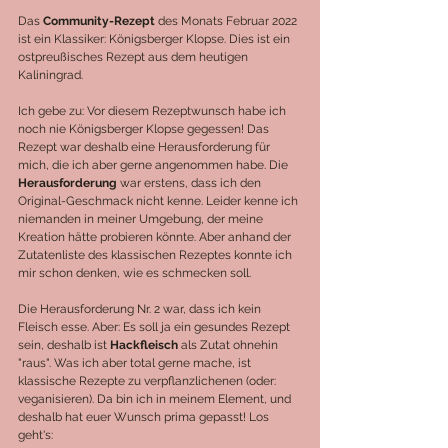
Das 
Community-Rezept
 des Monats Februar 2022 
ist ein Klassiker: Königsberger Klopse. Dies ist ein 
ostpreußisches Rezept aus dem heutigen 
Kaliningrad. 
Ich gebe zu: Vor diesem Rezeptwunsch habe ich 
noch nie Königsberger Klopse gegessen! Das 
Rezept war deshalb eine Herausforderung für 
mich, die ich aber gerne angenommen habe. Die 
Herausforderung 
war erstens, dass ich den 
Original-Geschmack nicht kenne. Leider kenne ich 
niemanden in meiner Umgebung, der meine 
Kreation hätte probieren könnte. Aber anhand der 
Zutatenliste des klassischen Rezeptes konnte ich  
mir schon denken, wie es schmecken soll.
Die Herausforderung Nr. 2 war, dass ich kein 
Fleisch esse. Aber: Es soll ja ein gesundes Rezept 
sein, deshalb ist 
Hackfleisch 
als Zutat ohnehin 
"raus". Was ich aber total gerne mache, ist 
klassische Rezepte zu verpflanzlichenen (oder: 
veganisieren). Da bin ich in meinem Element, und 
deshalb hat euer Wunsch prima gepasst! Los 
geht's: