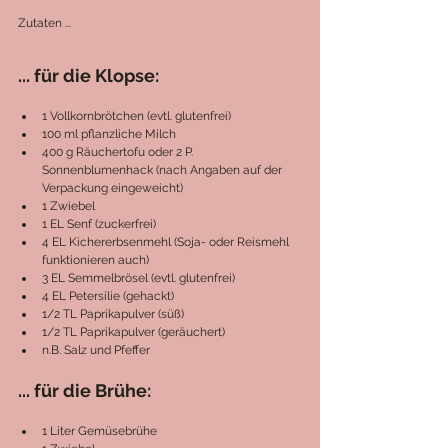
Zutaten ...
... für die Klopse:
1 Vollkornbrötchen (evtl. glutenfrei)
100 ml pflanzliche Milch
400 g Räuchertofu oder 2 P. 
Sonnenblumenhack (nach Angaben auf der 
Verpackung eingeweicht)
1 Zwiebel
1 EL Senf (zuckerfrei)
4 EL Kichererbsenmehl (Soja- oder Reismehl 
funktionieren auch)
3 EL Semmelbrösel (evtl. glutenfrei)
4 EL Petersilie (gehackt)
1/2 TL Paprikapulver (süß)
1/2 TL Paprikapulver (geräuchert)
n.B. Salz und Pfeffer
... für die Brühe:
1 Liter Gemüsebrühe