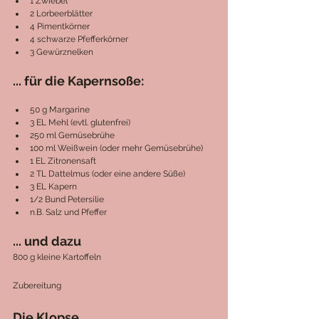
1 Zwiebel
2 Lorbeerblätter
4 Pimentkörner
4 schwarze Pfefferkörner
3 Gewürznelken
... für die Kapernsoße:
50 g Margarine
3 EL Mehl (evtl. glutenfrei)
250 ml Gemüsebrühe
100 ml Weißwein (oder mehr Gemüsebrühe)
1 EL Zitronensaft
2 TL Dattelmus (oder eine andere Süße)
3 EL Kapern
1/2 Bund Petersilie
n.B. Salz und Pfeffer
... und dazu
800 g kleine Kartoffeln
Zubereitung
Die Klopse